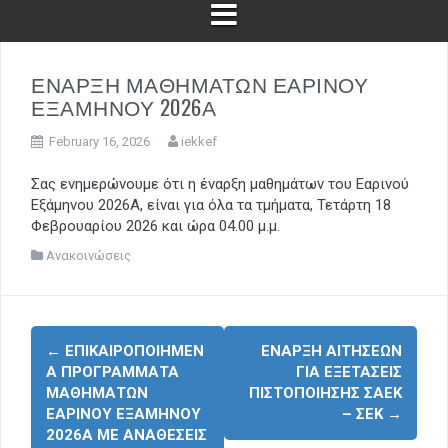
ΕΝΑΡΞΗ ΜΑΘΗΜΑΤΩΝ ΕΑΡΙΝΟΥ
ΕΞΑΜΗΝΟΥ 2026Α
February 16, 2026
iekkef
Σας ενημερώνουμε ότι η έναρξη μαθημάτων του Εαρινού
Εξάμηνου 2026Α, είναι για όλα τα τμήματα, Τετάρτη 18
Φεβρουαρίου 2026 και ώρα 04.00 μ.μ.
Ανακοινώσεις
P
←
ΕΠΙΚΑΙΡΟΠΟΙΗΜΕΝ
ΕΝΑΡΞΗ ΑΙΤΗΣΕΩΝ
Α ΠΡΟΓΡΑΜΜΑΤΑ
ΓΙΑ ΕΞΕΤΑΣΕΙΣ
o
ΜΑΘΗΜΑΤΩΝ
ΠΙΣΤΟΠΟΙΗΣΗΣ ΣΑΕΚ
s
ΕΑΡΙΝΟΥ ΕΞΑΜΗΝΟΥ
– ΣΕΚ
→
t
2026Α ΜΕ ΑΝΑΘΕΣΕΙΣ