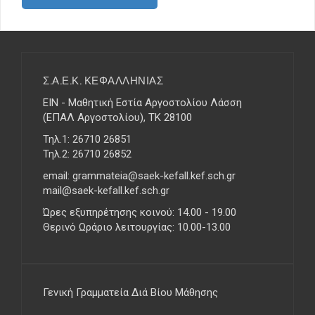
n
a
v
i
g
a
Σ.Α.Ε.Κ. ΚΕΦΑΛΛΗΝΙΑΣ
t
ΕΙΝ - Μαθητική Εστία Αργοστολίου Λάσση
i
(ΕΠΑΛ Αργοστολίου), ΤΚ 28100
o
Τηλ.1: 26710 26851
n
Τηλ.2: 26710 26852
email: grammateia@saek-kefall.kef.sch.gr
mail@saek-kefall.kef.sch.gr
Ώρες εξυπηρέτησης κοινού: 14.00 - 19.00
Θερινό Ωράριο λειτουργίας: 10.00-13.00
Γενική Γραμματεία Διά Βίου Μάθησης