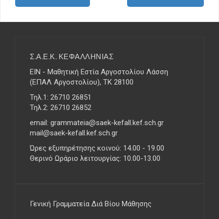
o
s
t
s
n
Σ.Α.Ε.Κ. ΚΕΦΑΛΛΗΝΙΑΣ
a
ΕΙΝ - Μαθητική Εστία Αργοστολίου Λάσση
v
(ΕΠΑΛ Αργοστολίου), ΤΚ 28100
i
g
Τηλ.1: 26710 26851
a
Τηλ.2: 26710 26852
t
email: grammateia@saek-kefall.kef.sch.gr
i
mail@saek-kefall.kef.sch.gr
o
Ώρες εξυπηρέτησης κοινού: 14.00 - 19.00
n
Θερινό Ωράριο λειτουργίας: 10.00-13.00
Γενική Γραμματεία Διά Βίου Μάθησης