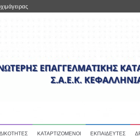
ρχιμάγειρας
Του Μακιγιάζ
ς (Πολυμέσα/WEB Designer-Developer/VideoGames
ΙΔΙΚΟΤΗΤΕΣ
ΚΑΤΑΡΤΙΖΟΜΕΝΟΙ
ΕΚΠΑΙΔΕΥΤΕΣ
Δ